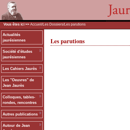
Vous êtes ici >>
Accueil
/
Les Dossiers
/Les parutions
Actualités
Les parutions
jaurésiennes
Société d'études
jaurésiennes
Les Cahiers Jaurès
Les "Oeuvres" de
Jean Jaurès
Colloques, tables-
rondes, rencontres
Autres publications
Autour de Jean