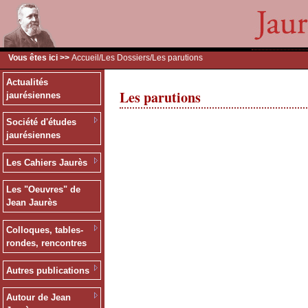
Vous êtes ici >>
Accueil
/
Les Dossiers
/Les parutions
Actualités
Les parutions
jaurésiennes
Société d'études
jaurésiennes
Les Cahiers Jaurès
Les "Oeuvres" de
Jean Jaurès
Colloques, tables-
rondes, rencontres
Autres publications
Autour de Jean