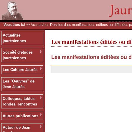
Vous êtes ici >>
Accueil
/
Les Dossiers
/Les manifestations éditées ou diffusées p
Actualités
Les manifestations éditées ou di
jaurésiennes
Société d'études
Les manifestations éditées ou d
jaurésiennes
13/12/2006
Les Cahiers Jaurès
Les "Oeuvres" de
Jean Jaurès
Colloques, tables-
rondes, rencontres
Autres publications
Autour de Jean