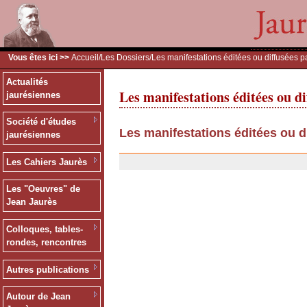
Vous êtes ici >>
Accueil
/
Les Dossiers
/Les manifestations éditées ou diffusées p
Actualités
Les manifestations éditées ou di
jaurésiennes
Société d'études
Les manifestations éditées ou d
jaurésiennes
13/12/2006
Les Cahiers Jaurès
Les "Oeuvres" de
Jean Jaurès
Colloques, tables-
rondes, rencontres
Autres publications
Autour de Jean