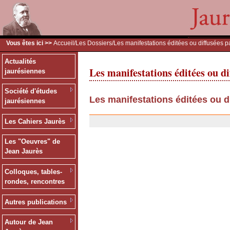
Vous êtes ici >>
Accueil
/
Les Dossiers
/Les manifestations éditées ou diffusées p
Actualités
Les manifestations éditées ou di
jaurésiennes
Société d'études
Les manifestations éditées ou d
jaurésiennes
13/12/2006
Les Cahiers Jaurès
Les "Oeuvres" de
Jean Jaurès
Colloques, tables-
rondes, rencontres
Autres publications
Autour de Jean