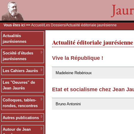
Vous êtes ici >>
Accueil
/
Les Dossiers
/Actualité éditoriale jaurésienne
Actualités
Actualité éditoriale jaurésienne
jaurésiennes
Société d'études
Vive la République !
jaurésiennes
02/02/2009
Les Cahiers Jaurès
Madeleine Rebérioux
Les "Oeuvres" de
Jean Jaurès
Etat et socialisme chez Jean Ja
02/02/2009
Colloques, tables-
Bruno Antonini
rondes, rencontres
Autres publications
Autour de Jean