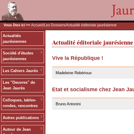
Vous êtes ici >>
Accueil
/
Les Dossiers
/Actualité éditoriale jaurésienne
Actualités
Actualité éditoriale jaurésienne
jaurésiennes
Société d'études
Vive la République !
jaurésiennes
02/02/2009
Les Cahiers Jaurès
Madeleine Rebérioux
Les "Oeuvres" de
Jean Jaurès
Etat et socialisme chez Jean Ja
02/02/2009
Colloques, tables-
Bruno Antonini
rondes, rencontres
Autres publications
Autour de Jean