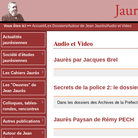
Vous êtes ici >>
Accueil
/
Les Dossiers
/
Autour de Jean Jaurès
/Audio et Video
Actualités
Audio et Video
jaurésiennes
Société d'études
Jaurès par Jacques Brel
jaurésiennes
24/09/2009
Les Cahiers Jaurès
Les "Oeuvres" de
Secrets de la police 2: le dossi
Jean Jaurès
24/09/2009
Dans les dossiers des Archives de la Préfect
Colloques, tables-
rondes, rencontres
Jaurès Paysan de Rémy PECH
Autres publications
24/09/2009
Autour de Jean