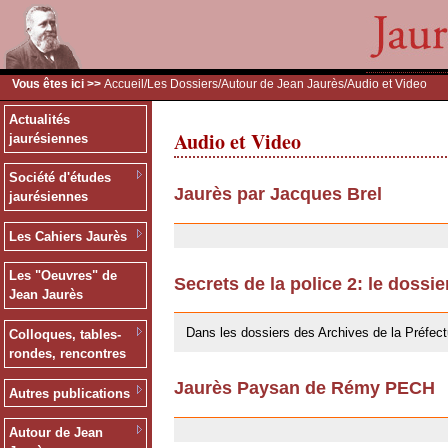
Vous êtes ici >>
Accueil
/
Les Dossiers
/
Autour de Jean Jaurès
/Audio et Video
Actualités
Audio et Video
jaurésiennes
Société d'études
Jaurès par Jacques Brel
jaurésiennes
24/09/2009
Les Cahiers Jaurès
Les "Oeuvres" de
Secrets de la police 2: le dossi
Jean Jaurès
24/09/2009
Dans les dossiers des Archives de la Préfect
Colloques, tables-
rondes, rencontres
Jaurès Paysan de Rémy PECH
Autres publications
24/09/2009
Autour de Jean