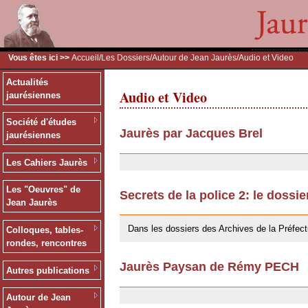
Vous êtes ici >>
Accueil
/
Les Dossiers
/
Autour de Jean Jaurès
/Audio et Video
Actualités
Audio et Video
jaurésiennes
Société d'études
Jaurès par Jacques Brel
jaurésiennes
24/09/2009
Les Cahiers Jaurès
Les "Oeuvres" de
Secrets de la police 2: le dossi
Jean Jaurès
24/09/2009
Dans les dossiers des Archives de la Préfect
Colloques, tables-
rondes, rencontres
Jaurès Paysan de Rémy PECH
Autres publications
24/09/2009
Autour de Jean