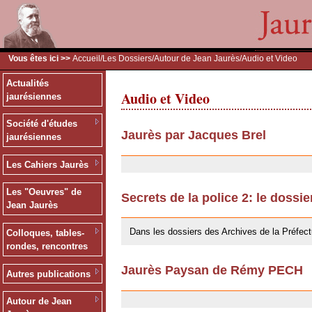
Vous êtes ici >>
Accueil
/
Les Dossiers
/
Autour de Jean Jaurès
/Audio et Video
Actualités
Audio et Video
jaurésiennes
Société d'études
Jaurès par Jacques Brel
jaurésiennes
24/09/2009
Les Cahiers Jaurès
Les "Oeuvres" de
Secrets de la police 2: le dossi
Jean Jaurès
24/09/2009
Dans les dossiers des Archives de la Préfect
Colloques, tables-
rondes, rencontres
Jaurès Paysan de Rémy PECH
Autres publications
24/09/2009
Autour de Jean