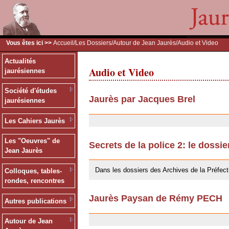
Vous êtes ici >>
Accueil
/
Les Dossiers
/
Autour de Jean Jaurès
/Audio et Video
Actualités
Audio et Video
jaurésiennes
Société d'études
Jaurès par Jacques Brel
jaurésiennes
24/09/2009
Les Cahiers Jaurès
Les "Oeuvres" de
Secrets de la police 2: le dossi
Jean Jaurès
24/09/2009
Dans les dossiers des Archives de la Préfect
Colloques, tables-
rondes, rencontres
Jaurès Paysan de Rémy PECH
Autres publications
24/09/2009
Autour de Jean