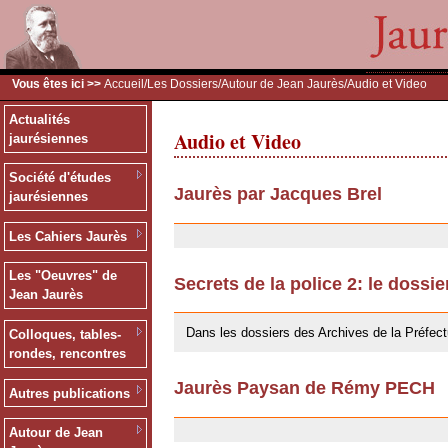
Vous êtes ici >>
Accueil
/
Les Dossiers
/
Autour de Jean Jaurès
/Audio et Video
Actualités
Audio et Video
jaurésiennes
Société d'études
Jaurès par Jacques Brel
jaurésiennes
24/09/2009
Les Cahiers Jaurès
Les "Oeuvres" de
Secrets de la police 2: le dossi
Jean Jaurès
24/09/2009
Dans les dossiers des Archives de la Préfect
Colloques, tables-
rondes, rencontres
Jaurès Paysan de Rémy PECH
Autres publications
24/09/2009
Autour de Jean