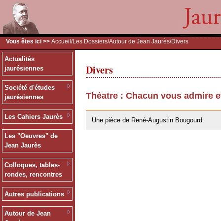
Vous êtes ici >>
Accueil
/
Les Dossiers
/
Autour de Jean Jaurès
/Divers
Actualités
Divers
jaurésiennes
Société d'études
Théatre : Chacun vous admire e
jaurésiennes
26/05/2010
Les Cahiers Jaurès
Une pièce de René-Augustin Bougourd.
Les "Oeuvres" de
Jean Jaurès
Colloques, tables-
rondes, rencontres
Autres publications
Autour de Jean