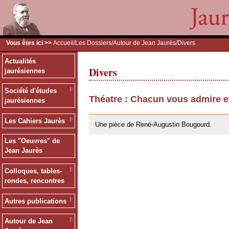
Vous êtes ici >>
Accueil
/
Les Dossiers
/
Autour de Jean Jaurès
/Divers
Actualités
Divers
jaurésiennes
Société d'études
Théatre : Chacun vous admire e
jaurésiennes
26/05/2010
Les Cahiers Jaurès
Une pièce de René-Augustin Bougourd.
Les "Oeuvres" de
Jean Jaurès
Colloques, tables-
rondes, rencontres
Autres publications
Autour de Jean