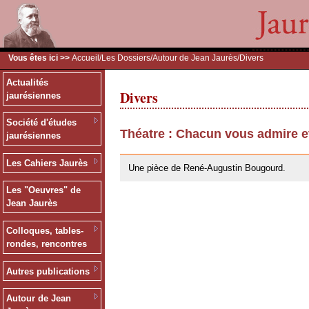
Vous êtes ici >>
Accueil
/
Les Dossiers
/
Autour de Jean Jaurès
/Divers
Actualités
Divers
jaurésiennes
Société d'études
Théatre : Chacun vous admire e
jaurésiennes
26/05/2010
Les Cahiers Jaurès
Une pièce de René-Augustin Bougourd.
Les "Oeuvres" de
Jean Jaurès
Colloques, tables-
rondes, rencontres
Autres publications
Autour de Jean