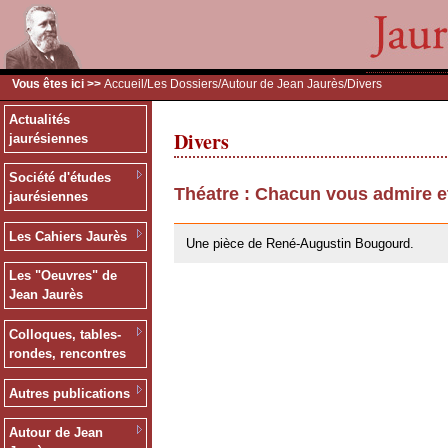
Vous êtes ici >>
Accueil
/
Les Dossiers
/
Autour de Jean Jaurès
/Divers
Actualités
Divers
jaurésiennes
Société d'études
Théatre : Chacun vous admire e
jaurésiennes
26/05/2010
Les Cahiers Jaurès
Une pièce de René-Augustin Bougourd.
Les "Oeuvres" de
Jean Jaurès
Colloques, tables-
rondes, rencontres
Autres publications
Autour de Jean