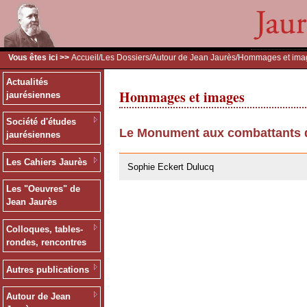
Vous êtes ici >>
Accueil
/
Les Dossiers
/
Autour de Jean Jaurès
/Hommages et ima
Actualités
Hommages et images
jaurésiennes
Société d'études
Le Monument aux combattants d
jaurésiennes
28/07/2011
Les Cahiers Jaurès
Sophie Eckert Dulucq
Les "Oeuvres" de
Jean Jaurès
Colloques, tables-
rondes, rencontres
Autres publications
Autour de Jean