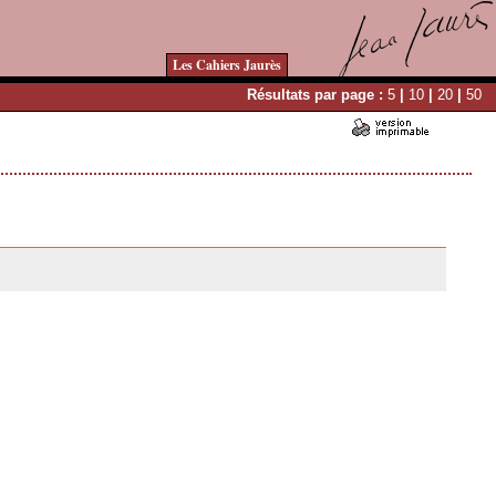
Les Cahiers Jaurès
Résultats par page :
5
|
10
|
20
|
50