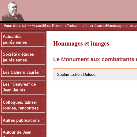
Vous êtes ici >>
Accueil
/
Les Dossiers
/
Autour de Jean Jaurès
/Hommages et ima
Actualités
Hommages et images
jaurésiennes
Société d'études
Le Monument aux combattants d
jaurésiennes
28/07/2011
Les Cahiers Jaurès
Sophie Eckert Dulucq
Les "Oeuvres" de
Jean Jaurès
Colloques, tables-
rondes, rencontres
Autres publications
Autour de Jean