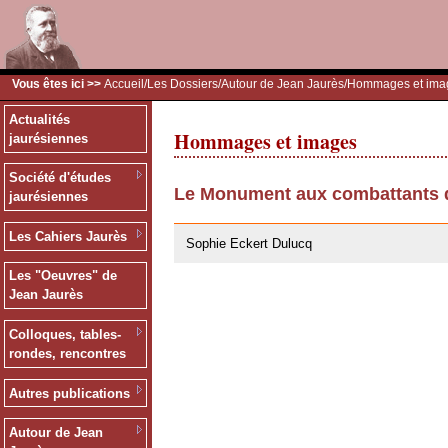
Vous êtes ici >>
Accueil
/
Les Dossiers
/
Autour de Jean Jaurès
/Hommages et ima
Actualités
Hommages et images
jaurésiennes
Société d'études
Le Monument aux combattants d
jaurésiennes
28/07/2011
Les Cahiers Jaurès
Sophie Eckert Dulucq
Les "Oeuvres" de
Jean Jaurès
Colloques, tables-
rondes, rencontres
Autres publications
Autour de Jean