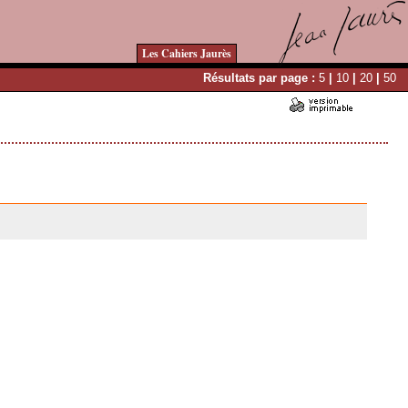
Les Cahiers Jaurès
Résultats par page :
5
|
10
|
20
|
50