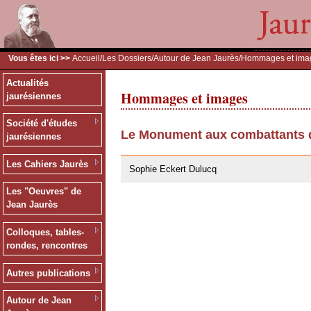
Vous êtes ici >>
Accueil
/
Les Dossiers
/
Autour de Jean Jaurès
/Hommages et ima
Actualités
Hommages et images
jaurésiennes
Société d'études
Le Monument aux combattants d
jaurésiennes
28/07/2011
Les Cahiers Jaurès
Sophie Eckert Dulucq
Les "Oeuvres" de
Jean Jaurès
Colloques, tables-
rondes, rencontres
Autres publications
Autour de Jean