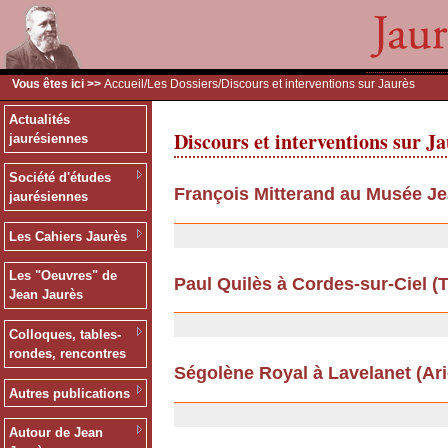
Vous êtes ici >>
Accueil
/
Les Dossiers
/Discours et interventions sur Jaurès
Actualités
Discours et interventions sur J
jaurésiennes
Société d'études
François Mitterand au Musée Je
jaurésiennes
26/06/2012
Les Cahiers Jaurès
Les "Oeuvres" de
Paul Quilès à Cordes-sur-Ciel (Ta
Jean Jaurès
13/09/2011
Colloques, tables-
rondes, rencontres
Ségolène Royal à Lavelanet (Arièg
Autres publications
13/09/2011
Autour de Jean