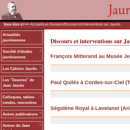
Vous êtes ici >>
Accueil
/
Les Dossiers
/Discours et interventions sur Jaurès
Actualités
Discours et interventions sur J
jaurésiennes
Société d'études
François Mitterand au Musée Je
jaurésiennes
26/06/2012
Les Cahiers Jaurès
Les "Oeuvres" de
Paul Quilès à Cordes-sur-Ciel (Ta
Jean Jaurès
13/09/2011
Colloques, tables-
rondes, rencontres
Ségolène Royal à Lavelanet (Arièg
Autres publications
13/09/2011
Autour de Jean