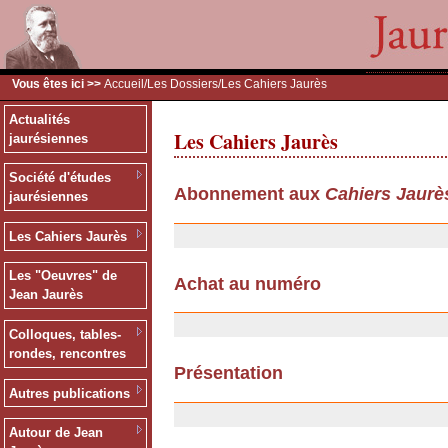
Vous êtes ici >>
Accueil
/
Les Dossiers
/Les Cahiers Jaurès
Actualités
Les Cahiers Jaurès
jaurésiennes
Société d'études
Abonnement aux
Cahiers Jaurè
jaurésiennes
13/12/2006
Les Cahiers Jaurès
Les "Oeuvres" de
Achat au numéro
Jean Jaurès
13/12/2006
Colloques, tables-
rondes, rencontres
Présentation
Autres publications
06/11/2006
Autour de Jean