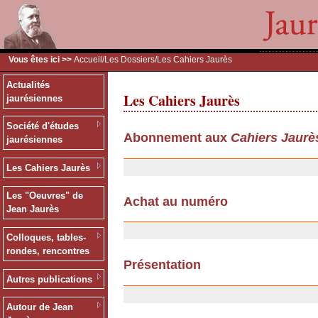
Vous êtes ici >>
Accueil
/
Les Dossiers
/Les Cahiers Jaurès
Actualités
Les Cahiers Jaurès
jaurésiennes
Société d'études
Abonnement aux
Cahiers Jaurè
jaurésiennes
13/12/2006
Les Cahiers Jaurès
Les "Oeuvres" de
Achat au numéro
Jean Jaurès
13/12/2006
Colloques, tables-
rondes, rencontres
Présentation
Autres publications
06/11/2006
Autour de Jean