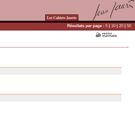
Les Cahiers Jaurès
Résultats par page :
5
|
10
|
20
|
50