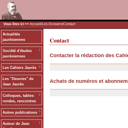
Vous êtes ici >>
Accueil
/
Les Dossiers
/Contact
Actualités
Contact
jaurésiennes
Société d'études
Contacter la rédaction des Cahi
jaurésiennes
11/07/2007
Les Cahiers Jaurès
Les "Oeuvres" de
Achats de numéros et abonnem
Jean Jaurès
25/09/2006
Colloques, tables-
rondes, rencontres
Autres publications
Autour de Jean