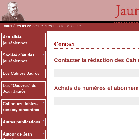
Vous êtes ici >>
Accueil
/
Les Dossiers
/Contact
Actualités
Contact
jaurésiennes
Société d'études
Contacter la rédaction des Cahi
jaurésiennes
11/07/2007
Les Cahiers Jaurès
Les "Oeuvres" de
Achats de numéros et abonnem
Jean Jaurès
25/09/2006
Colloques, tables-
rondes, rencontres
Autres publications
Autour de Jean