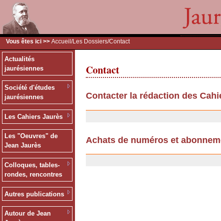
Vous êtes ici >>
Accueil
/
Les Dossiers
/Contact
Actualités
Contact
jaurésiennes
Société d'études
Contacter la rédaction des Cahi
jaurésiennes
11/07/2007
Les Cahiers Jaurès
Les "Oeuvres" de
Achats de numéros et abonnem
Jean Jaurès
25/09/2006
Colloques, tables-
rondes, rencontres
Autres publications
Autour de Jean