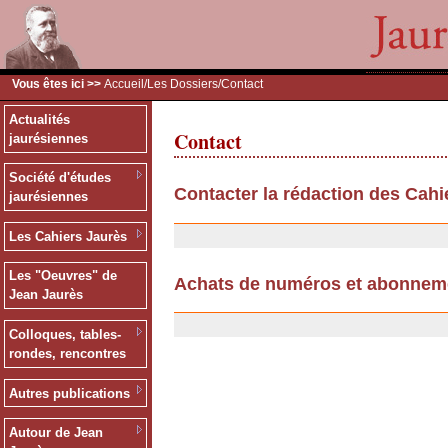
Vous êtes ici >>
Accueil
/
Les Dossiers
/Contact
Actualités
Contact
jaurésiennes
Société d'études
Contacter la rédaction des Cahi
jaurésiennes
11/07/2007
Les Cahiers Jaurès
Les "Oeuvres" de
Achats de numéros et abonnem
Jean Jaurès
25/09/2006
Colloques, tables-
rondes, rencontres
Autres publications
Autour de Jean