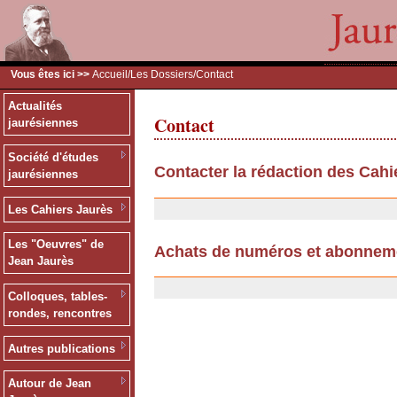
Vous êtes ici >>
Accueil
/
Les Dossiers
/Contact
Actualités
Contact
jaurésiennes
Société d'études
Contacter la rédaction des Cahi
jaurésiennes
11/07/2007
Les Cahiers Jaurès
Les "Oeuvres" de
Achats de numéros et abonnem
Jean Jaurès
25/09/2006
Colloques, tables-
rondes, rencontres
Autres publications
Autour de Jean