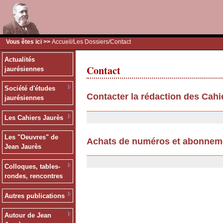
Vous êtes ici >>
Accueil
/
Les Dossiers
/Contact
Actualités
Contact
jaurésiennes
Société d'études
Contacter la rédaction des Cahi
jaurésiennes
11/07/2007
Les Cahiers Jaurès
Les "Oeuvres" de
Achats de numéros et abonnem
Jean Jaurès
25/09/2006
Colloques, tables-
rondes, rencontres
Autres publications
Autour de Jean