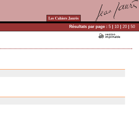
Les Cahiers Jaurès
Résultats par page :
5
|
10
|
20
|
50