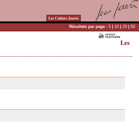
Les Cahiers Jaurès
Résultats par page :
5
|
10
|
20
|
50
Les