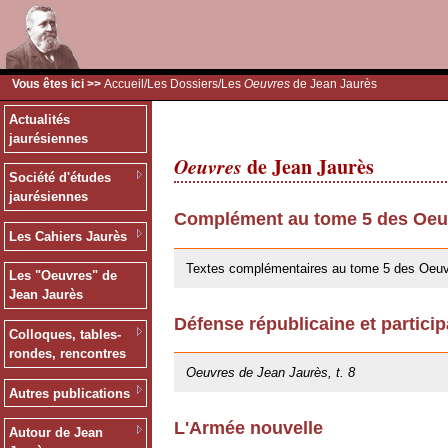
Vous êtes ici >>
Accueil
/
Les Dossiers
/Les
Oeuvres
de Jean Jaurès
Actualités
jaurésiennes
Oeuvres
de Jean Jaurès
Société d'études
jaurésiennes
Complément au tome 5 des Oeuv
Les Cahiers Jaurès
30/05/2019
Textes complémentaires au tome 5 des Oeuv
Les "Oeuvres" de
Jean Jaurès
Défense républicaine et particip
Colloques, tables-
25/10/2013
rondes, rencontres
Oeuvres de Jean Jaurès, t. 8
Autres publications
L'Armée nouvelle
Autour de Jean
09/11/2012