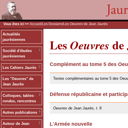
Vous êtes ici >>
Accueil
/
Les Dossiers
/Les
Oeuvres
de Jean Jaurès
Actualités
Les
de 
Oeuvres
jaurésiennes
Société d'études
jaurésiennes
Complément au tome 5 des Oeuv
Les Cahiers Jaurès
30/05/2019
Textes complémentaires au tome 5 des Oeuv
Les "Oeuvres" de
Jean Jaurès
Défense républicaine et particip
Colloques, tables-
25/10/2013
rondes, rencontres
Oeuvres de Jean Jaurès, t. 8
Autres publications
L'Armée nouvelle
Autour de Jean