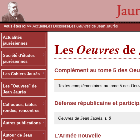
Vous êtes ici >>
Accueil
/
Les Dossiers
/Les
Oeuvres
de Jean Jaurès
Actualités
Les
de 
Oeuvres
jaurésiennes
Société d'études
jaurésiennes
Complément au tome 5 des Oeuv
Les Cahiers Jaurès
30/05/2019
Textes complémentaires au tome 5 des Oeuv
Les "Oeuvres" de
Jean Jaurès
Défense républicaine et particip
Colloques, tables-
25/10/2013
rondes, rencontres
Oeuvres de Jean Jaurès, t. 8
Autres publications
L'Armée nouvelle
Autour de Jean