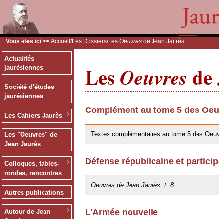
Vous êtes ici >>
Accueil
/
Les Dossiers
/Les
Oeuvres
de Jean Jaurès
Actualités
Les
de 
Oeuvres
jaurésiennes
Société d'études
jaurésiennes
Complément au tome 5 des Oeuv
Les Cahiers Jaurès
30/05/2019
Textes complémentaires au tome 5 des Oeuv
Les "Oeuvres" de
Jean Jaurès
Défense républicaine et particip
Colloques, tables-
25/10/2013
rondes, rencontres
Oeuvres de Jean Jaurès, t. 8
Autres publications
L'Armée nouvelle
Autour de Jean