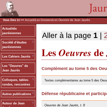
Vous êtes ici >>
Accueil
/
Les Dossiers
/Les
Oeuvres
de Jean Jaurès
Actualités
Aller à la page
1
|
jaurésiennes
Société d'études
Les
de 
jaurésiennes
Oeuvres
Les Cahiers Jaurès
Les "Oeuvres" de
Complément au tome 5 des Oeuv
Jean Jaurès
30/05/2019
Colloques, tables-
Textes complémentaires au tome 5 des Oeuv
rondes, rencontres
Défense républicaine et particip
Autres publications
25/10/2013
Autour de Jean
Oeuvres de Jean Jaurès, t. 8