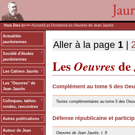
Vous êtes ici >>
Accueil
/
Les Dossiers
/Les
Oeuvres
de Jean Jaurès
Actualités
Aller à la page
1
|
jaurésiennes
Société d'études
Les
de 
jaurésiennes
Oeuvres
Les Cahiers Jaurès
Les "Oeuvres" de
Complément au tome 5 des Oeuv
Jean Jaurès
30/05/2019
Colloques, tables-
Textes complémentaires au tome 5 des Oeuv
rondes, rencontres
Défense républicaine et particip
Autres publications
25/10/2013
Autour de Jean
Oeuvres de Jean Jaurès, t. 8