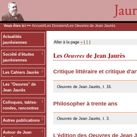
Vous êtes ici >>
Accueil
/
Les Dossiers
/Les
Oeuvres
de Jean Jaurès
Actualités
Aller à la page
«
|
1
|
jaurésiennes
Les
Oeuvres
de Jean Jaurès
Société d'études
jaurésiennes
Critique littéraire et critique d'ar
Les Cahiers Jaurès
20/05/2009
Les "Oeuvres" de
Oeuvres
de Jean Jaurès, t. 16.
Jean Jaurès
Colloques, tables-
Philosopher à trente ans
rondes, rencontres
20/05/2009
Oeuvres
de Jean Jaurès, t. 3.
Autres publications
Autour de Jean
L'édition des
Oeuvres
de Jean J