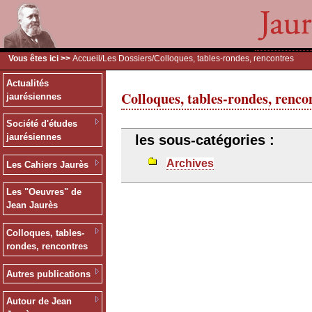
Vous êtes ici >>
Accueil
/
Les Dossiers
/Colloques, tables-rondes, rencontres
Actualités
Colloques, tables-rondes, renco
jaurésiennes
Société d'études
jaurésiennes
les sous-catégories :
Archives
Les Cahiers Jaurès
Les "Oeuvres" de
Jean Jaurès
Colloques, tables-
rondes, rencontres
Autres publications
Autour de Jean