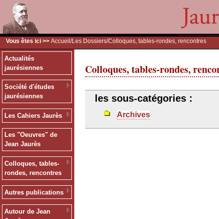
Vous êtes ici >>
Accueil
/
Les Dossiers
/Colloques, tables-rondes, rencontres
Actualités
Colloques, tables-rondes, renco
jaurésiennes
Société d'études
jaurésiennes
les sous-catégories :
Archives
Les Cahiers Jaurès
Les "Oeuvres" de
Jean Jaurès
Colloques, tables-
rondes, rencontres
Autres publications
Autour de Jean