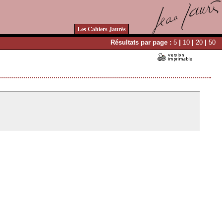
Les Cahiers Jaurès
Résultats par page :
5
|
10
|
20
|
50