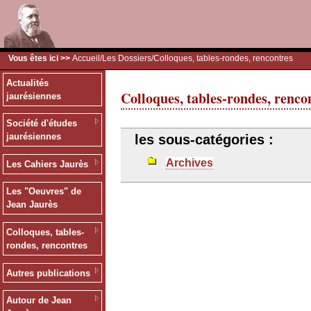
Vous êtes ici >>
Accueil
/
Les Dossiers
/Colloques, tables-rondes, rencontres
Actualités
Colloques, tables-rondes, renco
jaurésiennes
Société d'études
jaurésiennes
les sous-catégories :
Archives
Les Cahiers Jaurès
Les "Oeuvres" de
Jean Jaurès
Colloques, tables-
rondes, rencontres
Autres publications
Autour de Jean