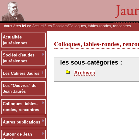
Vous êtes ici >>
Accueil
/
Les Dossiers
/Colloques, tables-rondes, rencontres
Actualités
Colloques, tables-rondes, renco
jaurésiennes
Société d'études
jaurésiennes
les sous-catégories :
Archives
Les Cahiers Jaurès
Les "Oeuvres" de
Jean Jaurès
Colloques, tables-
rondes, rencontres
Autres publications
Autour de Jean