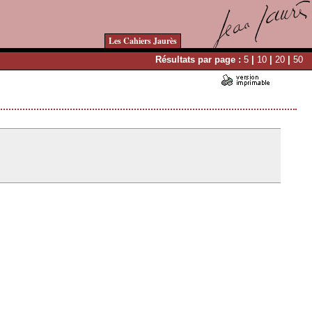
Les Cahiers Jaurès
Résultats par page :
5
|
10
|
20
|
50