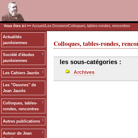
Vous êtes ici >>
Accueil
/
Les Dossiers
/Colloques, tables-rondes, rencontres
Actualités
Colloques, tables-rondes, renco
jaurésiennes
Société d'études
jaurésiennes
les sous-catégories :
Archives
Les Cahiers Jaurès
Les "Oeuvres" de
Jean Jaurès
Colloques, tables-
rondes, rencontres
Autres publications
Autour de Jean