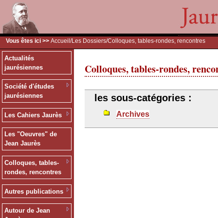
Vous êtes ici >>
Accueil
/
Les Dossiers
/Colloques, tables-rondes, rencontres
Actualités
Colloques, tables-rondes, renco
jaurésiennes
Société d'études
jaurésiennes
les sous-catégories :
Archives
Les Cahiers Jaurès
Les "Oeuvres" de
Jean Jaurès
Colloques, tables-
rondes, rencontres
Autres publications
Autour de Jean