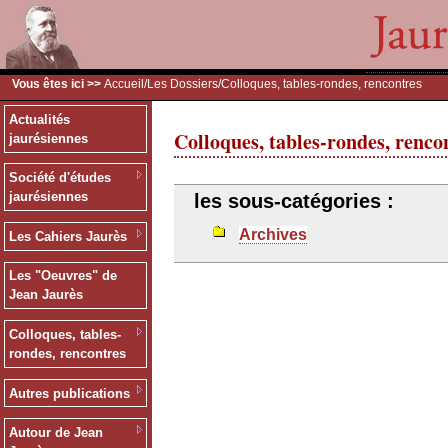
Vous êtes ici >>
Accueil
/
Les Dossiers
/Colloques, tables-rondes, rencontres
Actualités
Colloques, tables-rondes, renco
jaurésiennes
Société d'études
jaurésiennes
les sous-catégories :
Archives
Les Cahiers Jaurès
Les "Oeuvres" de
Jean Jaurès
Colloques, tables-
rondes, rencontres
Autres publications
Autour de Jean