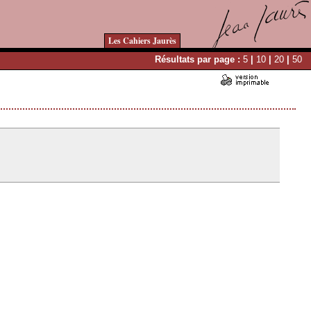
Les Cahiers Jaurès
Résultats par page :
5
|
10
|
20
|
50