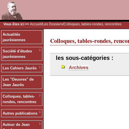
Vous êtes ici >>
Accueil
/
Les Dossiers
/Colloques, tables-rondes, rencontres
Actualités
Colloques, tables-rondes, renco
jaurésiennes
Société d'études
jaurésiennes
les sous-catégories :
Archives
Les Cahiers Jaurès
Les "Oeuvres" de
Jean Jaurès
Colloques, tables-
rondes, rencontres
Autres publications
Autour de Jean