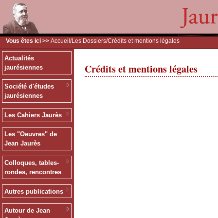
Vous êtes ici >>
Accueil
/
Les Dossiers
/Crédits et mentions légales
Actualités
Crédits et mentions légales
jaurésiennes
Société d'études
jaurésiennes
Les Cahiers Jaurès
Les "Oeuvres" de
Jean Jaurès
Colloques, tables-
rondes, rencontres
Autres publications
Autour de Jean