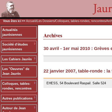
Vous êtes ici >>
Accueil
/
Les Dossiers
/
Colloques, tables-rondes, rencontres
/Arc
Actualités
Archives
jaurésiennes
Société d'études
30 avril - 1er mai 2010 : Grèves
jaurésiennes
30/07/2010
Les Cahiers Jaurès
Les "Oeuvres" de
22 janvier 2007, table-ronde : la
Jean Jaurès
12/07/2007
EHESS, 54 Boulevard Raspail. Salle 524
Colloques, tables-
rondes, rencontres
Autres publications
Autour de Jean