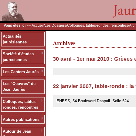
Vous êtes ici >>
Accueil
/
Les Dossiers
/
Colloques, tables-rondes, rencontres
/Arc
Actualités
Archives
jaurésiennes
Société d'études
30 avril - 1er mai 2010 : Grèves
jaurésiennes
30/07/2010
Les Cahiers Jaurès
Les "Oeuvres" de
22 janvier 2007, table-ronde : la
Jean Jaurès
12/07/2007
EHESS, 54 Boulevard Raspail. Salle 524
Colloques, tables-
rondes, rencontres
Autres publications
Autour de Jean