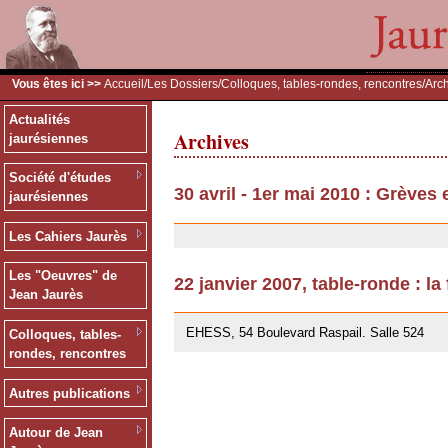
Vous êtes ici >>
Accueil
/
Les Dossiers
/
Colloques, tables-rondes, rencontres
/Arc
Actualités
Archives
jaurésiennes
Société d'études
30 avril - 1er mai 2010 : Grèves
jaurésiennes
30/07/2010
Les Cahiers Jaurès
Les "Oeuvres" de
22 janvier 2007, table-ronde : la
Jean Jaurès
12/07/2007
EHESS, 54 Boulevard Raspail. Salle 524
Colloques, tables-
rondes, rencontres
Autres publications
Autour de Jean